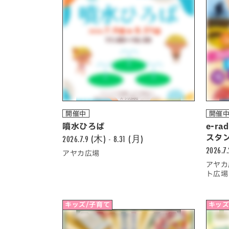
開催中
開催
噴水ひろば
e-r
2026.7.9 (木) - 8.31 (月)
スタ
2026.7
アヤカ広場
アヤカ
ト広場
キッズ/子育て
キッズ