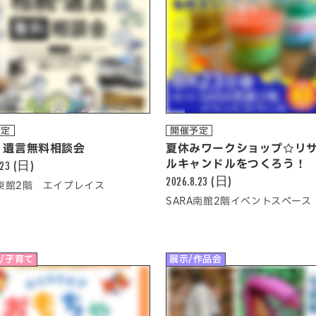
予定
開催予定
・遺言無料相談会
夏休みワークショップ☆リ
.23 (日)
ルキャンドルをつくろう！
2026.8.23 (日)
A東館2階 エイプレイス
SARA南館2階イベントスペース
/子育て
展示/作品会