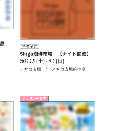
真展
開催予定
Shiga珈琲市場 【ナイト開催】
2026.9.5 (土) - 9.6 (日)
アヤカ広場 / アヤカ広場前中庭
キッズ/子育て