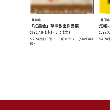
開催中
開催
「紅墨会」草津教室作品展
気軽に
2026.7.16 (木) - 8.15 (土)
2026.3
SARA南館1階 ミニギャラリー(anyFAM
SAR
横)