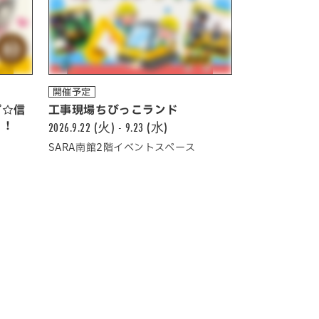
開催予定
プ☆信
工事現場ちびっこランド
う！
2026.9.22 (火) - 9.23 (水)
SARA南館2階イベントスペース