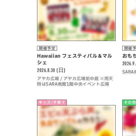
開催予定
開催
Hawaiian フェスティバル＆マル
おも
シェ
2026.9
2026.8.30 (日)
SAR
アヤカ広場 / アヤカ広場前中庭 ※雨天
時はSARA南館1階中央イベント広場
キッズ/子育て
その