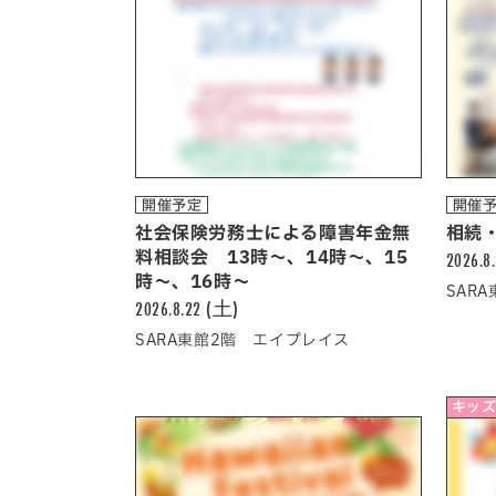
開催予定
開催
社会保険労務士による障害年金無
相続
料相談会 13時～、14時～、15
2026.8
時～、16時～
SAR
2026.8.22 (土)
SARA東館2階 エイプレイス
キッズ