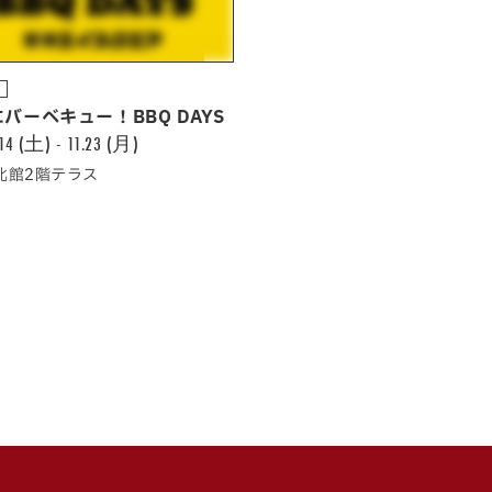
中
バーべキュー！BBQ DAYS
.14 (土) - 11.23 (月)
A北館2階テラス