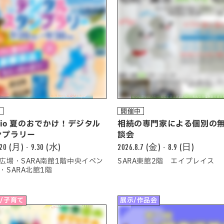
中
開催中
adio 夏のおでかけ！デジタル
相続の専門家による個別の
ンプラリー
談会
.20 (月) - 9.30 (水)
2026.8.7 (金) - 8.9 (日)
広場・SARA南館1階中央イベン
SARA東館2階 エイプレイス
・SARA北館1階
/子育て
展示/作品会