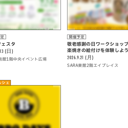
予定
開催予定
フェスタ
敬老感謝の日ワークショッ
.13 (日)
楽焼きの絵付けを体験しよ
2026.9.21 (月)
A南館1階中央イベント広場
SARA東館2階エイプレイス
ルシェ