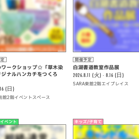
予定
開催予定
みワークショップ☆「草木染
白湖書道教室作品展
リジナルハンカチをつくろ
2026.8.11 (火) - 8.16 (日)
」
SARA東館2階エイプレイス
.16 (日)
A南館2階イベントスペース
他イベント
キッズ/子育て