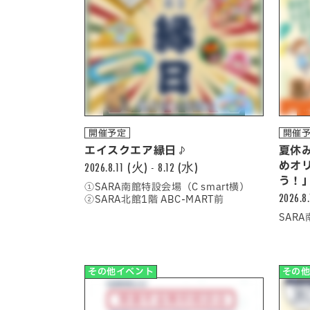
開催予定
開催
エイスクエア縁日♪
夏休
2026.8.11 (火) - 8.12 (水)
めオ
う！
①SARA南館特設会場（C smart横）
2026.8
②SARA北館1階 ABC-MART前
SAR
その他イベント
その