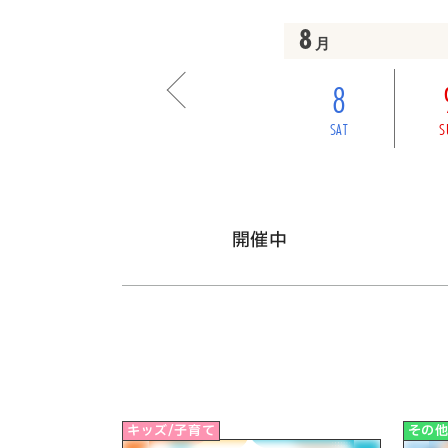
8
月
8
SAT
S
開催中
キッズ/子育て
その