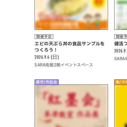
開催予定
開催
エビの天ぷら丼の食品サンプルを
健活
つくろう！
2026.9
2026.9.6 (日)
SAR
SARA南館2階イベントスペース
展示/作品会
食/マ