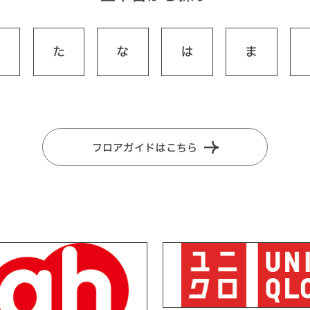
さ
た
な
は
ま
フロアガイドはこちら