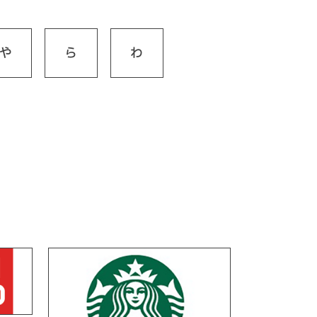
や
ら
わ