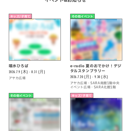
キッズ/子育て
その他イベント
噴水ひろば
e-radio 夏のおでかけ！デジ
タルスタンプラリー
2026.7.9 (木) - 8.31 (月)
2026.7.20 (月) - 9.30 (水)
アヤカ広場
アヤカ広場・SARA南館1階中央
イベント広場・SARA北館1階
その他イベント
キッズ/子育て