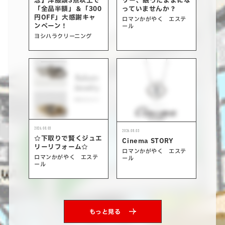
念】洋服類3点以上で
リー、眠ったままにな
「全品半額」＆「300
っていませんか？
円OFF」大感謝キャ
ロマンかがやく エステ
ンペーン！
ール
ヨシハラクリーニング
2026.08.03
2026.08.03
☆下取りで賢くジュエ
Cinema STORY
リーリフォーム☆
ロマンかがやく エステ
ロマンかがやく エステ
ール
ール
もっと見る