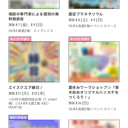
相続の専門家による個別の無
星空プラネタリウム
料相談会
2026.8.8 (土) - 8.9 (日)
2026.8.7 (金) - 8.9 (日)
SARA南館2階イベントスペース
SARA東館2階 エイプレイス
キッズ/子育て
キッズ/子育て
エイスクエア縁日♪
夏休みワークショップ☆「草
木染めオリジナルハンカチを
2026.8.11 (火) - 8.12 (水)
つくろう！」
①SARA南館特設会場（C smart
2026.8.16 (日)
横）②SARA北館1階 ABC-
MART前
SARA南館2階イベントスペース
展示/作品会