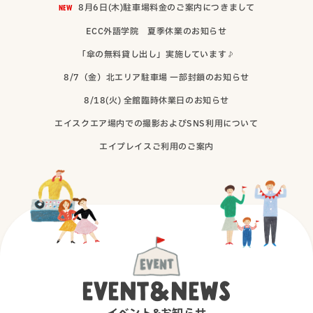
（別ウィンド
NEW
8月6日(木)駐車場料金のご案内につきまして
（別ウィンドウで開
ECC外語学院 夏季休業のお知らせ
（別ウィンドウで
「傘の無料貸し出し」実施しています♪
（別ウィンドウ
8/7（金）北エリア駐車場 一部封鎖のお知らせ
（別ウィンドウで開
8/18(火) 全館臨時休業日のお知らせ
（別ウィンド
エイスクエア場内での撮影およびSNS利用について
（別ウィンドウで開きま
エイプレイスご利用のご案内
EVENT&NEWS
イベント&お知らせ