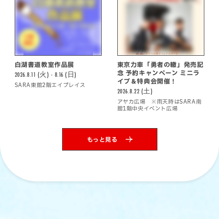
白湖書道教室作品展
東京力車「勇者の轍」発売記
念 予約キャンペーン ミニラ
2026.8.11 (火) - 8.16 (日)
イブ＆特典会開催！
SARA東館2階エイプレイス
2026.8.22 (土)
アヤカ広場 ※雨天時はSARA南
館1階中央イベント広場
もっと見る