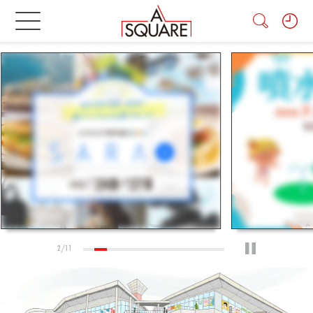
2
/
11