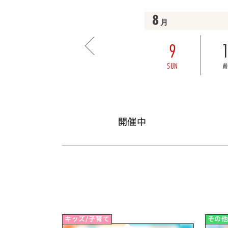
8
月
9
SUN
M
開催中
キッズ/子育て
その