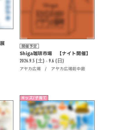
真展
開催予定
Shiga珈琲市場 【ナイト開催】
2026.9.5 (土) - 9.6 (日)
アヤカ広場 / アヤカ広場前中庭
キッズ/子育て