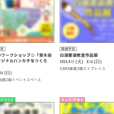
予定
開催予定
みワークショップ☆「草木染
白湖書道教室作品展
リジナルハンカチをつくろ
2026.8.11 (火) - 8.16 (日)
」
SARA東館2階エイプレイス
.16 (日)
A南館2階イベントスペース
他イベント
キッズ/子育て