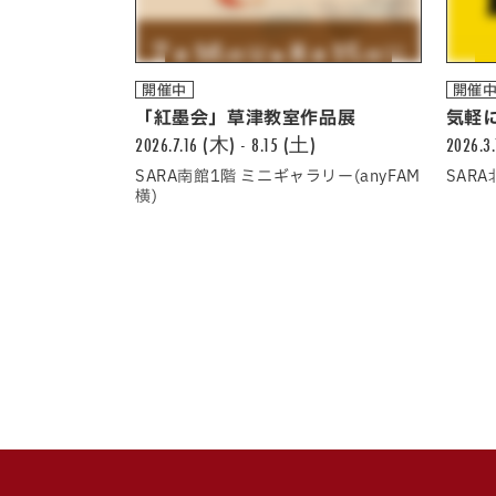
開催中
開催
「紅墨会」草津教室作品展
気軽に
2026.7.16 (木) - 8.15 (土)
2026.3
SARA南館1階 ミニギャラリー(anyFAM
SAR
横)