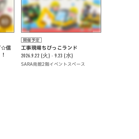
開催予定
プ☆信
工事現場ちびっこランド
う！
2026.9.22 (火) - 9.23 (水)
SARA南館2階イベントスペース