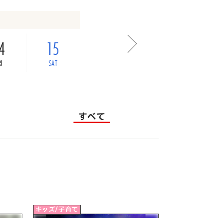
4
15
RI
SAT
すべて
キッズ/子育て