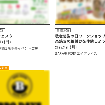
予定
開催予定
フェスタ
敬老感謝の日ワークショッ
.13 (日)
楽焼きの絵付けを体験しよ
2026.9.21 (月)
A南館1階中央イベント広場
SARA東館2階エイプレイス
ルシェ