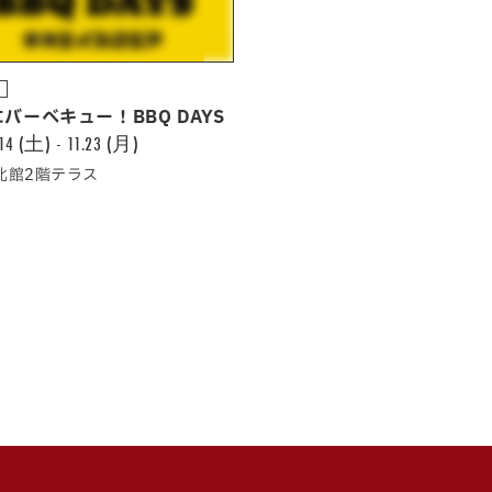
中
バーべキュー！BBQ DAYS
.14 (土) - 11.23 (月)
A北館2階テラス