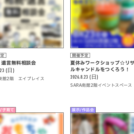
予定
開催予定
・遺言無料相談会
夏休みワークショップ☆リ
.23 (日)
ルキャンドルをつくろう！
2026.8.23 (日)
A東館2階 エイプレイス
SARA南館2階イベントスペース
/子育て
展示/作品会