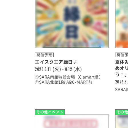
開催予定
開催
エイスクエア縁日♪
夏休
2026.8.11 (火) - 8.12 (水)
めオ
う！
①SARA南館特設会場（C smart横）
2026.8
②SARA北館1階 ABC-MART前
SAR
その他イベント
その