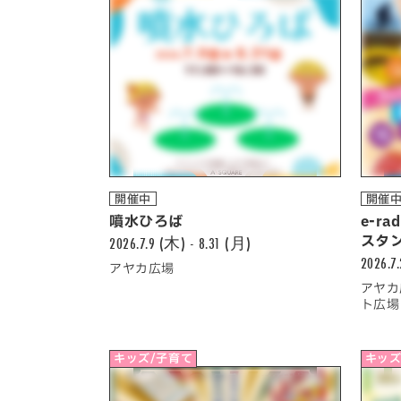
開催中
開催
噴水ひろば
e-r
2026.7.9 (木) - 8.31 (月)
スタ
2026.7
アヤカ広場
アヤカ
ト広場
キッズ/子育て
キッズ