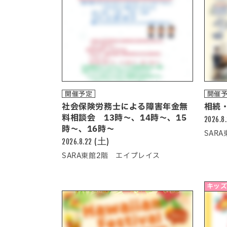
開催予定
開催
社会保険労務士による障害年金無
相続
料相談会 13時～、14時～、15
2026.8
時～、16時～
SAR
2026.8.22 (土)
SARA東館2階 エイプレイス
キッズ