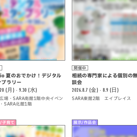
中
開催中
adio 夏のおでかけ！デジタル
相続の専門家による個別の
ンプラリー
談会
.20 (月) - 9.30 (水)
2026.8.7 (金) - 8.9 (日)
広場・SARA南館1階中央イベン
SARA東館2階 エイプレイス
・SARA北館1階
/子育て
展示/作品会