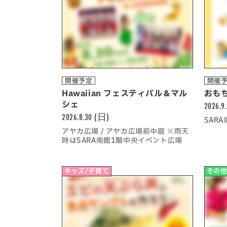
開催予定
開催
Hawaiian フェスティバル＆マル
おも
シェ
2026.9
2026.8.30 (日)
SAR
アヤカ広場 / アヤカ広場前中庭 ※雨天
時はSARA南館1階中央イベント広場
キッズ/子育て
その