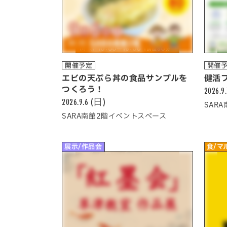
開催予定
開催
エビの天ぷら丼の食品サンプルを
健活
つくろう！
2026.9
2026.9.6 (日)
SAR
SARA南館2階イベントスペース
展示/作品会
食/マ