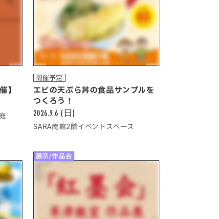
開催予定
開催】
エビの天ぷら丼の食品サンプルを
つくろう！
2026.9.6 (日)
庭
SARA南館2階イベントスペース
展示/作品会