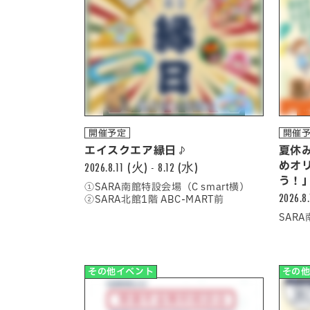
開催予定
開催
エイスクエア縁日♪
夏休
2026.8.11 (火) - 8.12 (水)
めオ
う！
①SARA南館特設会場（C smart横）
2026.8
②SARA北館1階 ABC-MART前
SAR
その他イベント
その