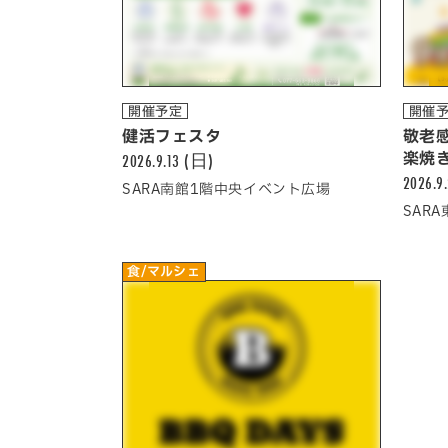
開催予定
開催
健活フェスタ
敬老
2026.9.13 (日)
楽焼
2026.9
SARA南館1階中央イベント広場
SAR
食/マルシェ