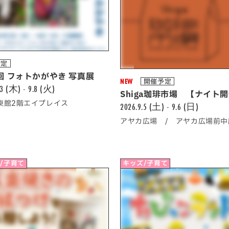
予定
回 フォトかがやき 写真展
NEW
開催予定
.3 (木) - 9.8 (火)
Shiga珈琲市場 【ナイト
A東館2階エイプレイス
2026.9.5 (土) - 9.6 (日)
アヤカ広場 / アヤカ広場前中
/子育て
キッズ/子育て