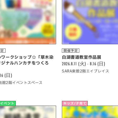
予定
開催予定
みワークショップ☆「草木染
白湖書道教室作品展
リジナルハンカチをつくろ
2026.8.11 (火) - 8.16 (日)
」
SARA東館2階エイプレイス
.16 (日)
A南館2階イベントスペース
他イベント
キッズ/子育て