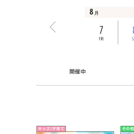
8
月
7
FRI
S
開催中
キッズ/子育て
その