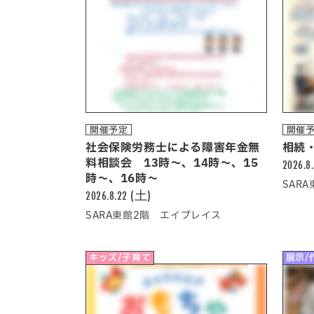
開催予定
開催
社会保険労務士による障害年金無
相続
料相談会 13時～、14時～、15
2026.8
時～、16時～
SAR
2026.8.22 (土)
SARA東館2階 エイプレイス
キッズ/子育て
展示/