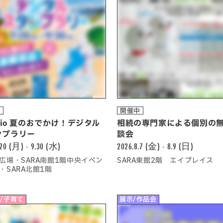
中
開催中
adio 夏のおでかけ！デジタル
相続の専門家による個別の
ンプラリー
談会
.20 (月) - 9.30 (水)
2026.8.7 (金) - 8.9 (日)
広場・SARA南館1階中央イベン
SARA東館2階 エイプレイス
・SARA北館1階
/子育て
展示/作品会