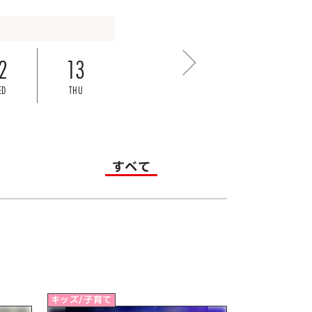
2
13
ED
THU
すべて
キッズ/子育て