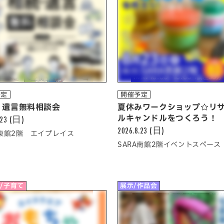
予定
開催予定
・遺言無料相談会
夏休みワークショップ☆リ
.23 (日)
ルキャンドルをつくろう！
2026.8.23 (日)
A東館2階 エイプレイス
SARA南館2階イベントスペース
/子育て
展示/作品会