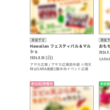
開催予定
開催
Hawaiian フェスティバル＆マル
おも
シェ
2026.9
2026.8.30 (日)
SAR
アヤカ広場 / アヤカ広場前中庭 ※雨天
時はSARA南館1階中央イベント広場
キッズ/子育て
その