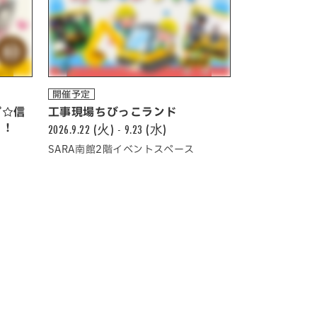
開催予定
プ☆信
工事現場ちびっこランド
う！
2026.9.22 (火) - 9.23 (水)
SARA南館2階イベントスペース