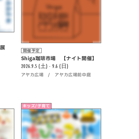
真展
開催予定
Shiga珈琲市場 【ナイト開催】
2026.9.5 (土) - 9.6 (日)
アヤカ広場 / アヤカ広場前中庭
キッズ/子育て