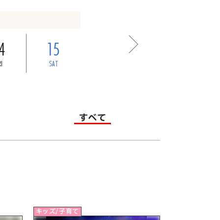
4
15
RI
SAT
すべて
キッズ/子育て