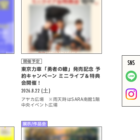
SNS
開催予定
東京力車「勇者の轍」発売記念 予
約キャンペーン ミニライブ＆特典
会開催！
2026.8.22 (土)
アヤカ広場 ※雨天時はSARA南館1階
中央イベント広場
展示/作品会