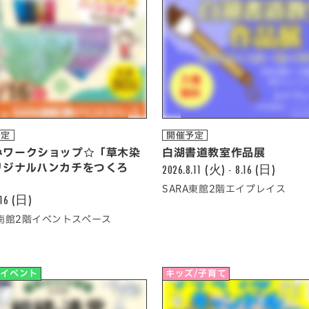
予定
開催予定
みワークショップ☆「草木染
白湖書道教室作品展
リジナルハンカチをつくろ
2026.8.11 (火) - 8.16 (日)
」
SARA東館2階エイプレイス
.16 (日)
A南館2階イベントスペース
他イベント
キッズ/子育て