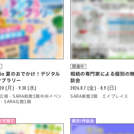
中
開催中
adio 夏のおでかけ！デジタル
相続の専門家による個別の
ンプラリー
談会
.20 (月) - 9.30 (水)
2026.8.7 (金) - 8.9 (日)
広場・SARA南館1階中央イベン
SARA東館2階 エイプレイス
・SARA北館1階
/子育て
展示/作品会