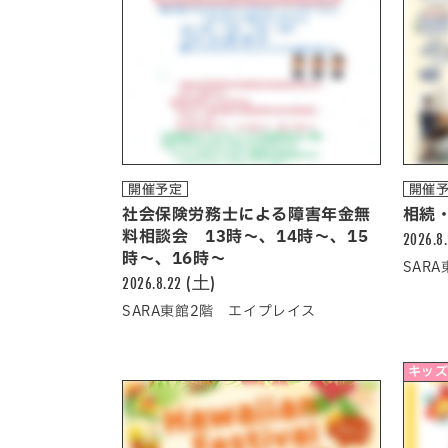
開催予定
開催
社会保険労務士による障害年金無
相続
料相談会 13時～、14時～、15
2026.8
時～、16時～
SAR
2026.8.22 (土)
SARA東館2階 エイプレイス
キッズ