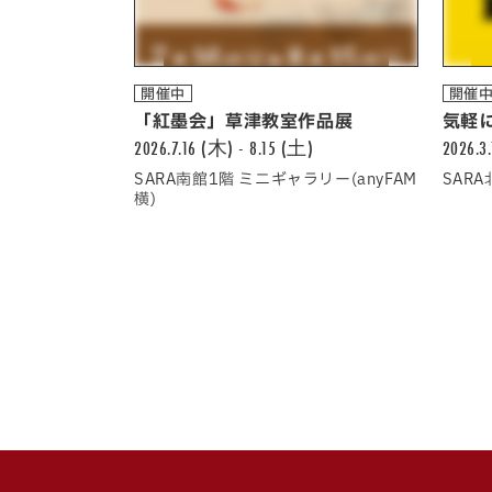
開催中
開催
「紅墨会」草津教室作品展
気軽に
2026.7.16 (木) - 8.15 (土)
2026.3
SARA南館1階 ミニギャラリー(anyFAM
SAR
横)