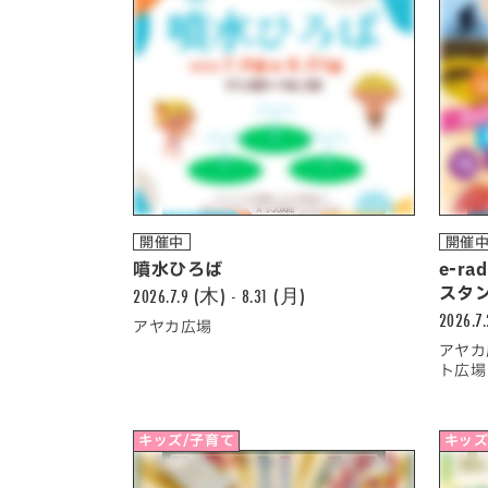
開催中
開催
噴水ひろば
e-r
2026.7.9 (木) - 8.31 (月)
スタ
2026.7
アヤカ広場
アヤカ
ト広場
キッズ/子育て
キッズ