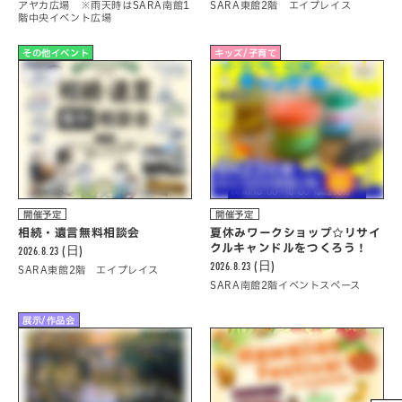
アヤカ広場 ※雨天時はSARA南館1
SARA東館2階 エイプレイス
階中央イベント広場
その他イベント
キッズ/子育て
開催予定
開催予定
相続・遺言無料相談会
夏休みワークショップ☆リサイ
クルキャンドルをつくろう！
2026.8.23 (日)
2026.8.23 (日)
SARA東館2階 エイプレイス
SARA南館2階イベントスペース
展示/作品会