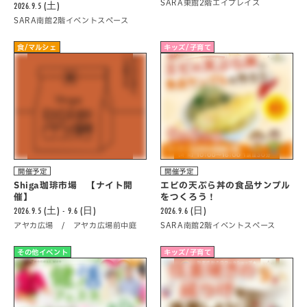
SARA東館2階エイプレイス
2026.9.5 (土)
SARA南館2階イベントスペース
食/マルシェ
キッズ/子育て
開催予定
開催予定
Shiga珈琲市場 【ナイト開
エビの天ぷら丼の食品サンプル
催】
をつくろう！
2026.9.5 (土) - 9.6 (日)
2026.9.6 (日)
アヤカ広場 / アヤカ広場前中庭
SARA南館2階イベントスペース
その他イベント
キッズ/子育て