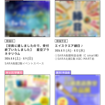
開催中
開催予定
【定員に達しましたので、受付
エイスクエア縁日♪
終了いたしました】 星空プラ
2026.8.11 (火) - 8.12 (水)
ネタリウム
①SARA南館特設会場（C smart横）
2026.8.8 (土) - 8.9 (日)
②SARA北館1階 ABC-MART前
SARA南館2階イベントスペース
キッズ/子育て
展示/作品会