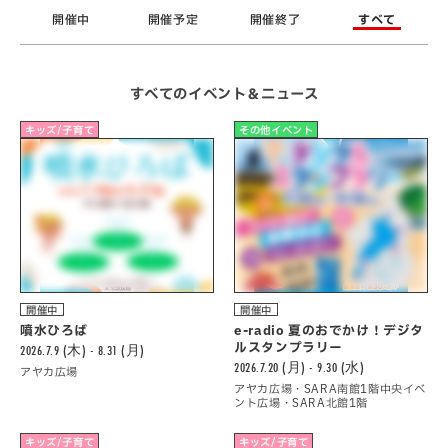
開催中
開催予定
開催終了
すべて
すべてのイベント＆ニュース
キッズ/子育て
その他イベント
開催中
開催中
噴水ひろば
e-radio 夏のおでかけ！デジタ
ルスタンプラリー
2026.7.9 (木) - 8.31 (月)
2026.7.20 (月) - 9.30 (水)
アヤカ広場
アヤカ広場・SARA南館1階中央イベ
ント広場・SARA北館1階
キッズ/子育て
キッズ/子育て