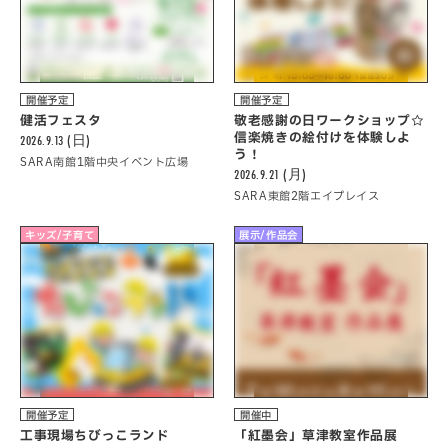
開催予定
開催予定
健活フェスタ
敬老感謝の日ワークショップ☆
信楽焼きの絵付けを体験しよ
2026.9.13 (日)
う！
SARA南館1階中央イベント広場
2026.9.21 (月)
SARA東館2階エイプレイス
キッズ/子育て
展示/作品会
開催予定
開催中
工事現場ちびっこランド
「紅墨会」草津教室作品展