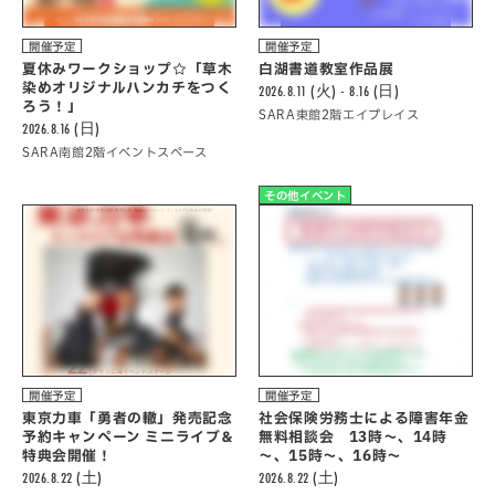
開催予定
開催予定
夏休みワークショップ☆「草木
白湖書道教室作品展
染めオリジナルハンカチをつく
2026.8.11 (火) - 8.16 (日)
ろう！」
SARA東館2階エイプレイス
2026.8.16 (日)
SARA南館2階イベントスペース
その他イベント
開催予定
開催予定
東京力車「勇者の轍」発売記念
社会保険労務士による障害年金
予約キャンペーン ミニライブ＆
無料相談会 13時～、14時
特典会開催！
～、15時～、16時～
2026.8.22 (土)
2026.8.22 (土)