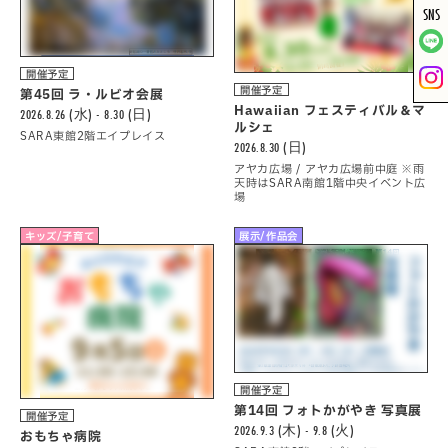
SNS
開催予定
開催予定
第45回 ラ・ルビオ会展
Hawaiian フェスティバル＆マ
2026.8.26 (水) - 8.30 (日)
ルシェ
SARA東館2階エイプレイス
2026.8.30 (日)
アヤカ広場 / アヤカ広場前中庭 ※雨
天時はSARA南館1階中央イベント広
場
キッズ/子育て
展示/作品会
開催予定
第14回 フォトかがやき 写真展
開催予定
2026.9.3 (木) - 9.8 (火)
おもちゃ病院