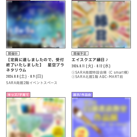
開催中
開催予定
【定員に達しましたので、受付
エイスクエア縁日♪
終了いたしました】 星空プラ
2026.8.11 (火) - 8.12 (水)
ネタリウム
①SARA南館特設会場（C smart横）
2026.8.8 (土) - 8.9 (日)
②SARA北館1階 ABC-MART前
SARA南館2階イベントスペース
キッズ/子育て
展示/作品会