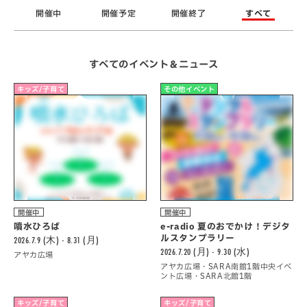
開催中
開催予定
開催終了
すべて
すべてのイベント＆ニュース
キッズ/子育て
その他イベント
開催中
開催中
噴水ひろば
e-radio 夏のおでかけ！デジタ
ルスタンプラリー
2026.7.9 (木) - 8.31 (月)
2026.7.20 (月) - 9.30 (水)
アヤカ広場
アヤカ広場・SARA南館1階中央イベ
ント広場・SARA北館1階
キッズ/子育て
キッズ/子育て