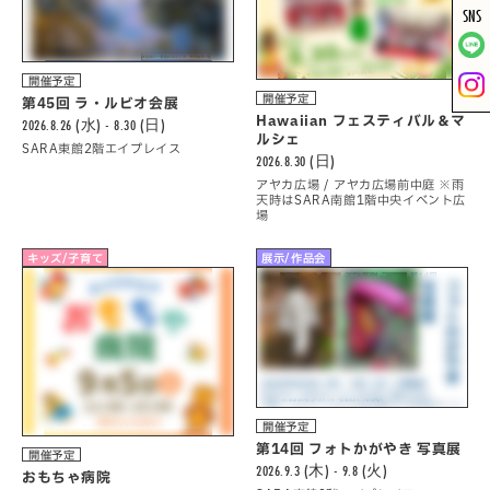
SNS
開催予定
開催予定
第45回 ラ・ルビオ会展
Hawaiian フェスティバル＆マ
2026.8.26 (水) - 8.30 (日)
ルシェ
SARA東館2階エイプレイス
2026.8.30 (日)
アヤカ広場 / アヤカ広場前中庭 ※雨
天時はSARA南館1階中央イベント広
場
キッズ/子育て
展示/作品会
開催予定
第14回 フォトかがやき 写真展
開催予定
2026.9.3 (木) - 9.8 (火)
おもちゃ病院