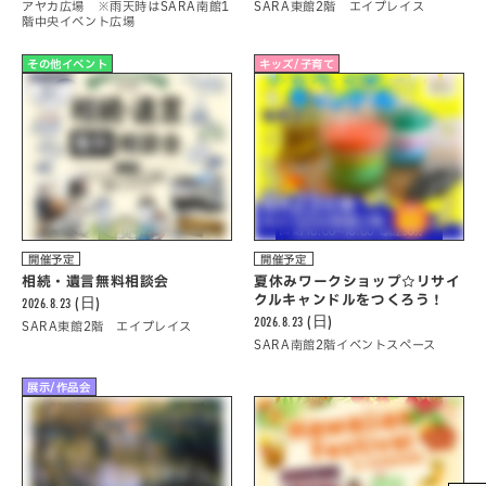
アヤカ広場 ※雨天時はSARA南館1
SARA東館2階 エイプレイス
階中央イベント広場
その他イベント
キッズ/子育て
開催予定
開催予定
相続・遺言無料相談会
夏休みワークショップ☆リサイ
クルキャンドルをつくろう！
2026.8.23 (日)
2026.8.23 (日)
SARA東館2階 エイプレイス
SARA南館2階イベントスペース
展示/作品会