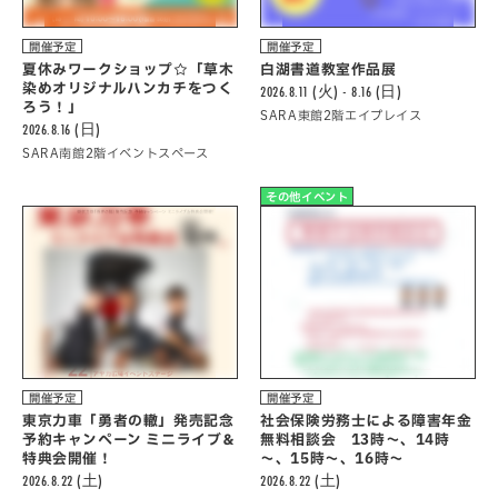
開催予定
開催予定
夏休みワークショップ☆「草木
白湖書道教室作品展
染めオリジナルハンカチをつく
2026.8.11 (火) - 8.16 (日)
ろう！」
SARA東館2階エイプレイス
2026.8.16 (日)
SARA南館2階イベントスペース
その他イベント
開催予定
開催予定
東京力車「勇者の轍」発売記念
社会保険労務士による障害年金
予約キャンペーン ミニライブ＆
無料相談会 13時～、14時
特典会開催！
～、15時～、16時～
2026.8.22 (土)
2026.8.22 (土)