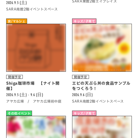
SARA東館2階エイプレイス
2026.9.5 (土)
SARA南館2階イベントスペース
食/マルシェ
キッズ/子育て
開催予定
開催予定
Shiga珈琲市場 【ナイト開
エビの天ぷら丼の食品サンプル
催】
をつくろう！
2026.9.5 (土) - 9.6 (日)
2026.9.6 (日)
アヤカ広場 / アヤカ広場前中庭
SARA南館2階イベントスペース
その他イベント
キッズ/子育て