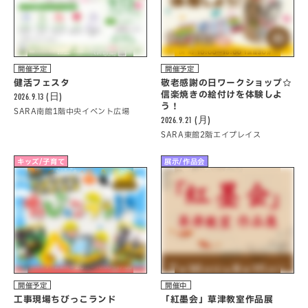
開催予定
開催予定
健活フェスタ
敬老感謝の日ワークショップ☆
信楽焼きの絵付けを体験しよ
2026.9.13 (日)
う！
SARA南館1階中央イベント広場
2026.9.21 (月)
SARA東館2階エイプレイス
キッズ/子育て
展示/作品会
開催予定
開催中
工事現場ちびっこランド
「紅墨会」草津教室作品展