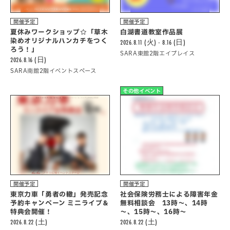
開催予定
開催予定
夏休みワークショップ☆「草木
白湖書道教室作品展
染めオリジナルハンカチをつく
2026.8.11 (火) - 8.16 (日)
ろう！」
SARA東館2階エイプレイス
2026.8.16 (日)
SARA南館2階イベントスペース
その他イベント
開催予定
開催予定
東京力車「勇者の轍」発売記念
社会保険労務士による障害年金
予約キャンペーン ミニライブ＆
無料相談会 13時～、14時
特典会開催！
～、15時～、16時～
2026.8.22 (土)
2026.8.22 (土)