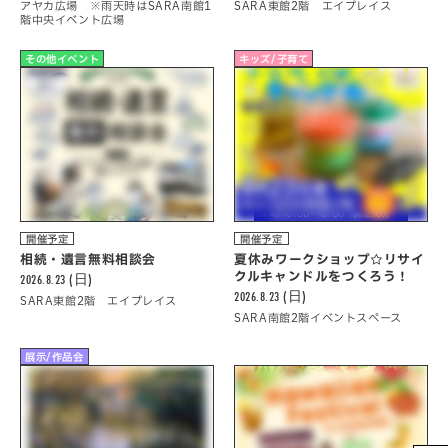
アヤカ広場 ※雨天時はSARA南館1
SARA東館2階 エイプレイス
階中央イベント広場
その他イベント
キッズ/子育て
開催予定
開催予定
相続・遺言無料相談会
夏休みワークショップ☆リサイ
クルキャンドルをつくろう！
2026.8.23 (日)
2026.8.23 (日)
SARA東館2階 エイプレイス
SARA南館2階イベントスペース
展示/作品会