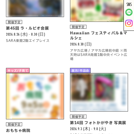
SNS
開催予定
開催予定
第45回 ラ・ルビオ会展
Hawaiian フェスティバル＆マ
2026.8.26 (水) - 8.30 (日)
ルシェ
SARA東館2階エイプレイス
2026.8.30 (日)
アヤカ広場 / アヤカ広場前中庭 ※雨
天時はSARA南館1階中央イベント広
場
キッズ/子育て
展示/作品会
開催予定
第14回 フォトかがやき 写真展
開催予定
2026.9.3 (木) - 9.8 (火)
おもちゃ病院