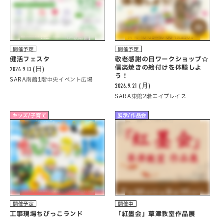
開催予定
開催予定
健活フェスタ
敬老感謝の日ワークショップ☆
信楽焼きの絵付けを体験しよ
2026.9.13 (日)
う！
SARA南館1階中央イベント広場
2026.9.21 (月)
SARA東館2階エイプレイス
キッズ/子育て
展示/作品会
開催予定
開催中
工事現場ちびっこランド
「紅墨会」草津教室作品展