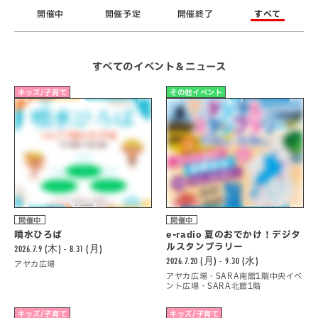
開催中
開催予定
開催終了
すべて
すべてのイベント＆ニュース
キッズ/子育て
その他イベント
開催中
開催中
噴水ひろば
e-radio 夏のおでかけ！デジタ
ルスタンプラリー
2026.7.9 (木) - 8.31 (月)
2026.7.20 (月) - 9.30 (水)
アヤカ広場
アヤカ広場・SARA南館1階中央イベ
ント広場・SARA北館1階
キッズ/子育て
キッズ/子育て