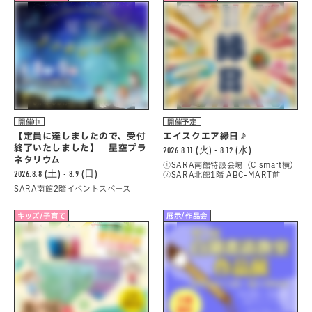
開催中
開催予定
【定員に達しましたので、受付
エイスクエア縁日♪
終了いたしました】 星空プラ
2026.8.11 (火) - 8.12 (水)
ネタリウム
①SARA南館特設会場（C smart横）
2026.8.8 (土) - 8.9 (日)
②SARA北館1階 ABC-MART前
SARA南館2階イベントスペース
キッズ/子育て
展示/作品会