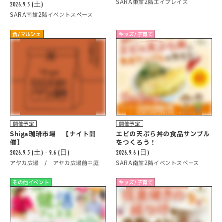
SARA東館2階エイプレイス
2026.9.5 (土)
SARA南館2階イベントスペース
食/マルシェ
キッズ/子育て
開催予定
開催予定
Shiga珈琲市場 【ナイト開
エビの天ぷら丼の食品サンプル
催】
をつくろう！
2026.9.5 (土) - 9.6 (日)
2026.9.6 (日)
アヤカ広場 / アヤカ広場前中庭
SARA南館2階イベントスペース
その他イベント
キッズ/子育て