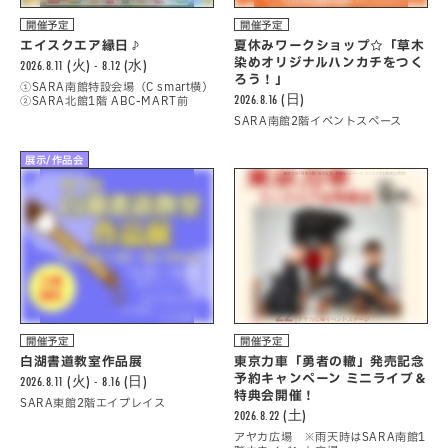
開催予定
開催予定
エイスクエア縁日♪
夏休みワークショップ☆「草木
染めオリジナルハンカチをつく
2026.8.11 (火) - 8.12 (水)
ろう！」
①SARA南館特設会場（C smart横）
2026.8.16 (日)
②SARA北館1階 ABC-MART前
SARA南館2階イベントスペース
展示/作品会
開催予定
開催予定
白湖書道教室作品展
東京力車「勇者の轍」発売記念
予約キャンペーン ミニライブ＆
2026.8.11 (火) - 8.16 (日)
特典会開催！
SARA東館2階エイプレイス
2026.8.22 (土)
アヤカ広場 ※雨天時はSARA南館1