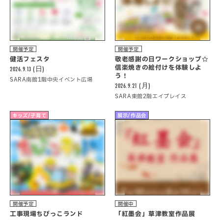
開催予定
開催予定
健活フェスタ
敬老感謝の日ワークショップ☆
信楽焼きの絵付けを体験しよ
2026.9.13 (日)
う！
SARA南館1階中央イベント広場
2026.9.21 (月)
SARA東館2階エイプレイス
キッズ/子育て
展示/作品会
開催予定
開催中
工事現場ちびっこランド
「紅墨会」草津教室作品展