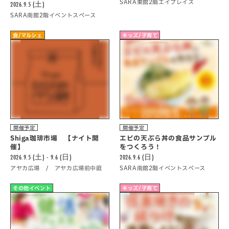
SARA東館2階エイプレイス
2026.9.5 (土)
SARA南館2階イベントスペース
食/マルシェ
キッズ/子育て
開催予定
開催予定
Shiga珈琲市場 【ナイト開
エビの天ぷら丼の食品サンプル
催】
をつくろう！
2026.9.5 (土) - 9.6 (日)
2026.9.6 (日)
アヤカ広場 / アヤカ広場前中庭
SARA南館2階イベントスペース
その他イベント
キッズ/子育て