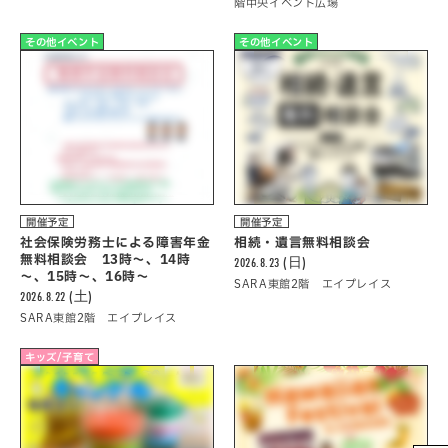
階中央イベント広場
その他イベント
その他イベント
開催予定
開催予定
社会保険労務士による障害年金
相続・遺言無料相談会
無料相談会 13時～、14時
2026.8.23 (日)
～、15時～、16時～
SARA東館2階 エイプレイス
2026.8.22 (土)
SARA東館2階 エイプレイス
キッズ/子育て