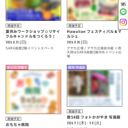
SNS
開催予定
開催予定
夏休みワークショップ☆リサイ
Hawaiian フェスティバル＆マ
クルキャンドルをつくろう！
ルシェ
2026.8.23 (日)
2026.8.30 (日)
SARA南館2階イベントスペース
アヤカ広場 / アヤカ広場前中庭 ※雨
天時はSARA南館1階中央イベント広
場
キッズ/子育て
展示/作品会
開催予定
第14回 フォトかがやき 写真展
開催予定
2026.9.3 (木) - 9.8 (火)
おもちゃ病院