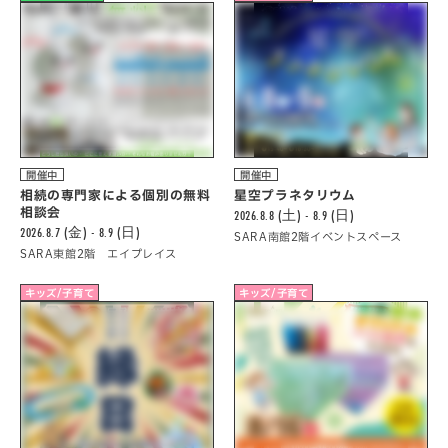
開催中
開催中
相続の専門家による個別の無料
星空プラネタリウム
相談会
2026.8.8 (土) - 8.9 (日)
2026.8.7 (金) - 8.9 (日)
SARA南館2階イベントスペース
SARA東館2階 エイプレイス
キッズ/子育て
キッズ/子育て