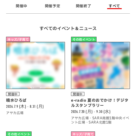
開催中
開催予定
開催終了
すべて
すべてのイベント＆ニュース
キッズ/子育て
その他イベント
開催中
開催中
噴水ひろば
e-radio 夏のおでかけ！デジタ
ルスタンプラリー
2026.7.9 (木) - 8.31 (月)
2026.7.20 (月) - 9.30 (水)
アヤカ広場
アヤカ広場・SARA南館1階中央イベ
ント広場・SARA北館1階
その他イベント
キッズ/子育て