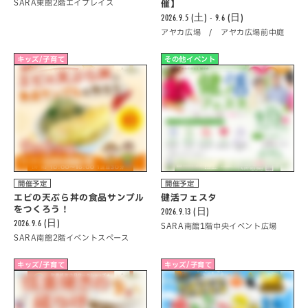
SARA東館2階エイプレイス
催】
2026.9.5 (土) - 9.6 (日)
アヤカ広場 / アヤカ広場前中庭
キッズ/子育て
その他イベント
開催予定
開催予定
エビの天ぷら丼の食品サンプル
健活フェスタ
をつくろう！
2026.9.13 (日)
2026.9.6 (日)
SARA南館1階中央イベント広場
SARA南館2階イベントスペース
キッズ/子育て
キッズ/子育て