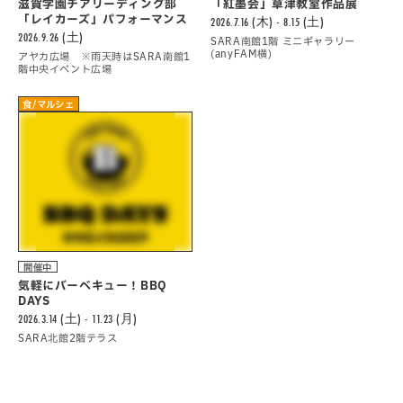
滋賀学園チアリーディング部
「紅墨会」草津教室作品展
「レイカーズ」パフォーマンス
2026.7.16 (木) - 8.15 (土)
2026.9.26 (土)
SARA南館1階 ミニギャラリー
(anyFAM横)
アヤカ広場 ※雨天時はSARA南館1
階中央イベント広場
食/マルシェ
開催中
気軽にバーべキュー！BBQ
DAYS
2026.3.14 (土) - 11.23 (月)
SARA北館2階テラス