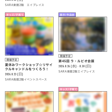
SARA東館2階 エイプレイス
キッズ/子育て
展示/作品会
開催予定
開催予定
第45回 ラ・ルビオ会展
夏休みワークショップ☆リサイ
2026.8.26 (水) - 8.30 (日)
クルキャンドルをつくろう！
SARA東館2階エイプレイス
2026.8.23 (日)
SARA南館2階イベントスペース
キッズ/子育て