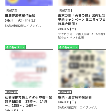
開催予定
開催予定
白湖書道教室作品展
東京力車「勇者の轍」発売記念
予約キャンペーン ミニライブ＆
2026.8.11 (火) - 8.16 (日)
特典会開催！
SARA東館2階エイプレイス
2026.8.22 (土)
アヤカ広場 ※雨天時はSARA南館1
階中央イベント広場
その他イベント
その他イベント
開催予定
開催予定
社会保険労務士による障害年金
相続・遺言無料相談会
無料相談会 13時～、14時
2026.8.23 (日)
～、15時～、16時～
SARA東館2階 エイプレイス
2026.8.22 (土)