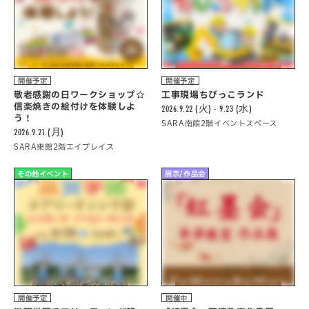
開催予定
開催予定
敬老感謝の日ワークショップ☆
工事現場ちびっこランド
信楽焼きの絵付けを体験しよ
2026.9.22 (火) - 9.23 (水)
う！
SARA南館2階イベントスペース
2026.9.21 (月)
SARA東館2階エイプレイス
その他イベント
展示/作品会
開催予定
開催中