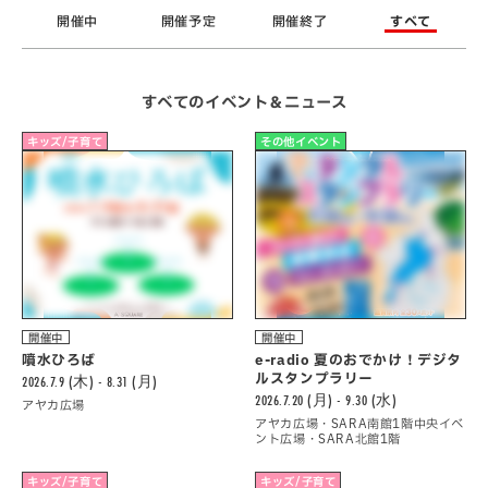
開催中
開催予定
開催終了
すべて
すべてのイベント＆ニュース
キッズ/子育て
その他イベント
開催中
開催中
噴水ひろば
e-radio 夏のおでかけ！デジタ
ルスタンプラリー
2026.7.9 (木) - 8.31 (月)
2026.7.20 (月) - 9.30 (水)
アヤカ広場
アヤカ広場・SARA南館1階中央イベ
ント広場・SARA北館1階
キッズ/子育て
キッズ/子育て