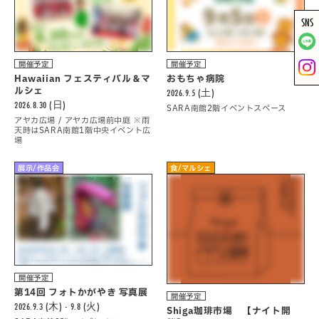
SNS
開催予定
開催予定
Hawaiian フェスティバル＆マ
おもちゃ病院
ルシェ
2026.9.5 (土)
2026.8.30 (日)
SARA南館2階イベントスペース
アヤカ広場 / アヤカ広場前中庭 ※雨
天時はSARA南館1階中央イベント広
場
展示/作品会
食/マルシェ
開催予定
第14回 フォトかがやき 写真展
開催予定
2026.9.3 (木) - 9.8 (火)
Shiga珈琲市場 【ナイト開