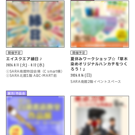
開催予定
開催予定
エイスクエア縁日♪
夏休みワークショップ☆「草木
染めオリジナルハンカチをつく
2026.8.11 (火) - 8.12 (水)
ろう！」
①SARA南館特設会場（C smart横）
2026.8.16 (日)
②SARA北館1階 ABC-MART前
SARA南館2階イベントスペース
展示/作品会