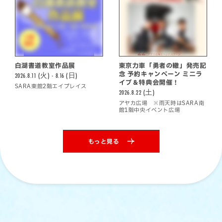
白湖書道教室作品展
東京力車「勇者の轍」発売記
念 予約キャンペーン ミニラ
2026.8.11 (火) - 8.16 (日)
イブ＆特典会開催！
SARA東館2階エイプレイス
2026.8.22 (土)
アヤカ広場 ※雨天時はSARA南
館1階中央イベント広場
もっと見る