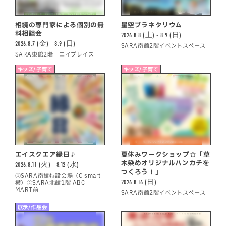
相続の専門家による個別の無
星空プラネタリウム
料相談会
2026.8.8 (土) - 8.9 (日)
2026.8.7 (金) - 8.9 (日)
SARA南館2階イベントスペース
SARA東館2階 エイプレイス
キッズ/子育て
キッズ/子育て
エイスクエア縁日♪
夏休みワークショップ☆「草
木染めオリジナルハンカチを
2026.8.11 (火) - 8.12 (水)
つくろう！」
①SARA南館特設会場（C smart
2026.8.16 (日)
横）②SARA北館1階 ABC-
MART前
SARA南館2階イベントスペース
展示/作品会