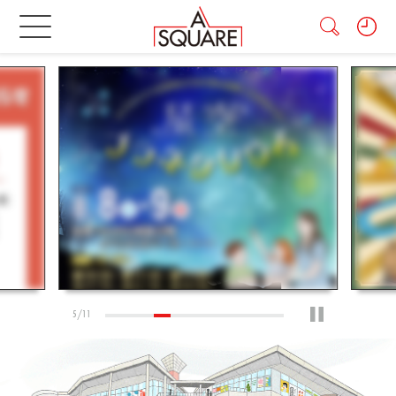
5
/
11