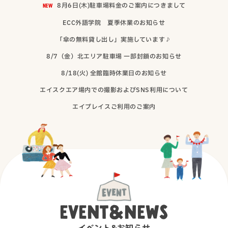
（別ウィンド
NEW
8月6日(木)駐車場料金のご案内につきまして
（別ウィンドウで開
ECC外語学院 夏季休業のお知らせ
（別ウィンドウで
「傘の無料貸し出し」実施しています♪
（別ウィンドウ
8/7（金）北エリア駐車場 一部封鎖のお知らせ
（別ウィンドウで開
8/18(火) 全館臨時休業日のお知らせ
（別ウィンド
エイスクエア場内での撮影およびSNS利用について
（別ウィンドウで開きま
エイプレイスご利用のご案内
EVENT&NEWS
イベント&お知らせ