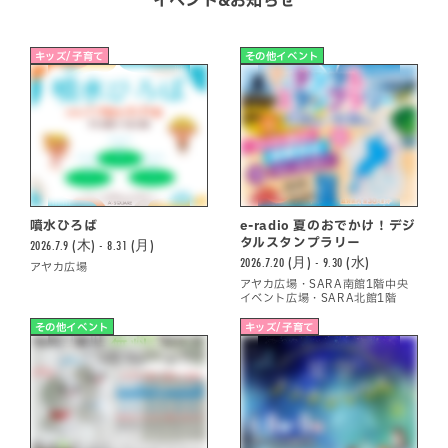
キッズ/子育て
その他イベント
噴水ひろば
e-radio 夏のおでかけ！デジ
タルスタンプラリー
2026.7.9 (木) - 8.31 (月)
2026.7.20 (月) - 9.30 (水)
アヤカ広場
アヤカ広場・SARA南館1階中央
イベント広場・SARA北館1階
その他イベント
キッズ/子育て