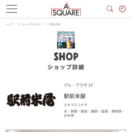
トップ
ショップガイド
駅前米屋
SHOP
ショップ詳細
アル・プラザ 1F
駅前米屋
エキマエコメヤ
米・餅類・雑穀・麺類・塩類・漬物類・
お米券