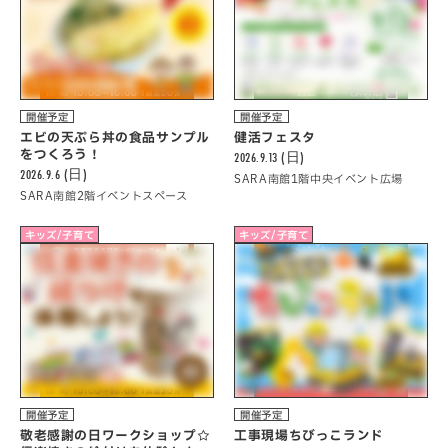
開催予定
開催予定
エビの天ぷら丼の食品サンプル
健活フェスタ
をつくろう！
2026.9.13 (日)
2026.9.6 (日)
SARA南館1階中央イベント広場
SARA南館2階イベントスペース
キッズ/子育て
キッズ/子育て
開催予定
開催予定
敬老感謝の日ワークショップ☆
工事現場ちびっこランド