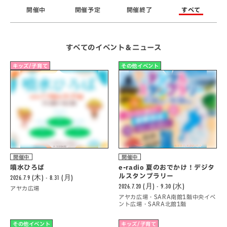
開催中
開催予定
開催終了
すべて
すべてのイベント＆ニュース
キッズ/子育て
その他イベント
開催中
開催中
噴水ひろば
e-radio 夏のおでかけ！デジタ
ルスタンプラリー
2026.7.9 (木) - 8.31 (月)
2026.7.20 (月) - 9.30 (水)
アヤカ広場
アヤカ広場・SARA南館1階中央イベ
ント広場・SARA北館1階
その他イベント
キッズ/子育て