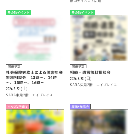
階中央イベント広場
その他イベント
その他イベント
開催予定
開催予定
社会保険労務士による障害年金
相続・遺言無料相談会
無料相談会 13時～、14時
2026.8.23 (日)
～、15時～、16時～
SARA東館2階 エイプレイス
2026.8.22 (土)
SARA東館2階 エイプレイス
キッズ/子育て
展示/作品会