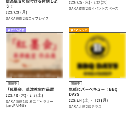
信楽焼きの絵付けを体験しよ
2026.9.22 (火) - 9.23 (水)
う！
SARA南館2階イベントスペース
2026.9.21 (月)
SARA東館2階エイプレイス
展示/作品会
食/マルシェ
開催中
開催中
「紅墨会」草津教室作品展
気軽にバーべキュー！BBQ
DAYS
2026.7.16 (木) - 8.15 (土)
2026.3.14 (土) - 11.23 (月)
SARA南館1階 ミニギャラリー
(anyFAM横)
SARA北館2階テラス