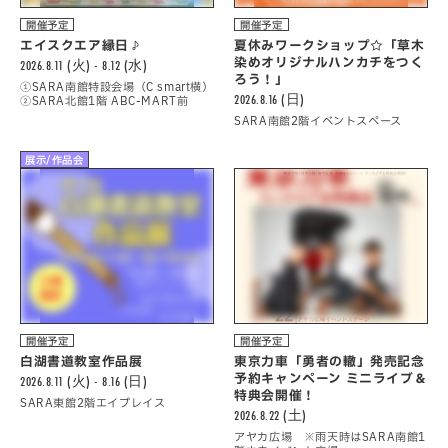
開催予定
開催予定
エイスクエア縁日♪
夏休みワークショップ☆「草木
染めオリジナルハンカチをつく
2026.8.11 (火) - 8.12 (水)
ろう！」
①SARA南館特設会場（C smart横）
2026.8.16 (日)
②SARA北館1階 ABC-MART前
SARA南館2階イベントスペース
展示/作品会
開催予定
開催予定
白湖書道教室作品展
東京力車「勇者の轍」発売記念
予約キャンペーン ミニライブ＆
2026.8.11 (火) - 8.16 (日)
特典会開催！
SARA東館2階エイプレイス
2026.8.22 (土)
アヤカ広場 ※雨天時はSARA南館1