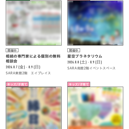
開催中
開催中
相続の専門家による個別の無料
星空プラネタリウム
相談会
2026.8.8 (土) - 8.9 (日)
2026.8.7 (金) - 8.9 (日)
SARA南館2階イベントスペース
SARA東館2階 エイプレイス
キッズ/子育て
キッズ/子育て