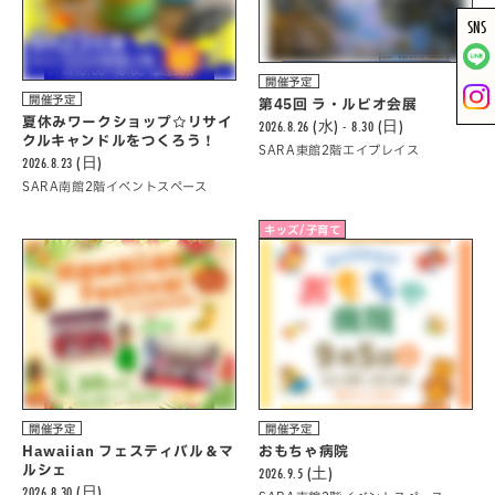
SNS
開催予定
開催予定
第45回 ラ・ルビオ会展
夏休みワークショップ☆リサイ
2026.8.26 (水) - 8.30 (日)
クルキャンドルをつくろう！
SARA東館2階エイプレイス
2026.8.23 (日)
SARA南館2階イベントスペース
キッズ/子育て
開催予定
開催予定
Hawaiian フェスティバル＆マ
おもちゃ病院
ルシェ
2026.9.5 (土)
2026.8.30 (日)