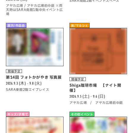
SARA南館2階イベントスペース
アヤカ広場 / アヤカ広場前中庭 ※雨
天時はSARA南館1階中央イベント広
場
展示/作品会
食/マルシェ
開催予定
第14回 フォトかがやき 写真展
開催予定
2026.9.3 (木) - 9.8 (火)
Shiga珈琲市場 【ナイト開
SARA東館2階エイプレイス
催】
2026.9.5 (土) - 9.6 (日)
アヤカ広場 / アヤカ広場前中庭
キッズ/子育て
その他イベント