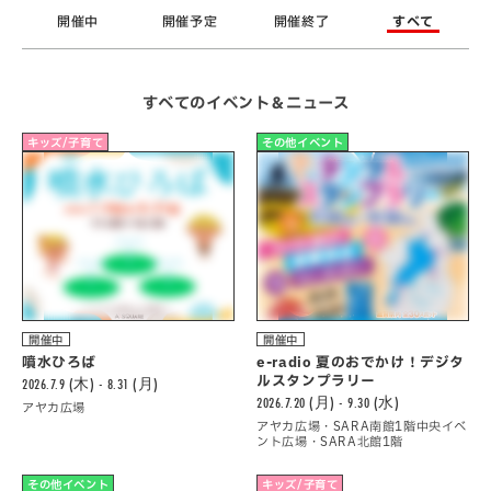
開催中
開催予定
開催終了
すべて
すべてのイベント＆ニュース
キッズ/子育て
その他イベント
開催中
開催中
噴水ひろば
e-radio 夏のおでかけ！デジタ
ルスタンプラリー
2026.7.9 (木) - 8.31 (月)
2026.7.20 (月) - 9.30 (水)
アヤカ広場
アヤカ広場・SARA南館1階中央イベ
ント広場・SARA北館1階
その他イベント
キッズ/子育て