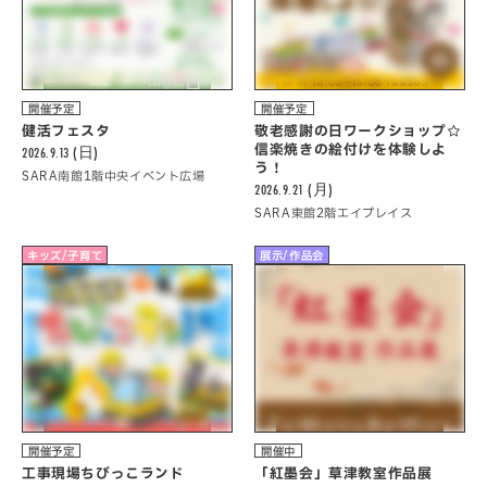
開催予定
開催予定
健活フェスタ
敬老感謝の日ワークショップ☆
信楽焼きの絵付けを体験しよ
2026.9.13 (日)
う！
SARA南館1階中央イベント広場
2026.9.21 (月)
SARA東館2階エイプレイス
キッズ/子育て
展示/作品会
開催予定
開催中
工事現場ちびっこランド
「紅墨会」草津教室作品展