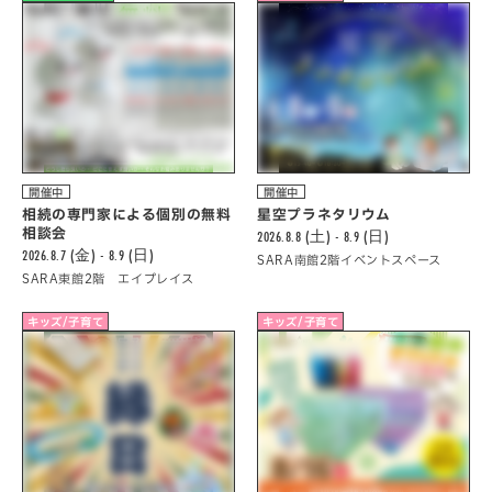
開催中
開催中
相続の専門家による個別の無料
星空プラネタリウム
相談会
2026.8.8 (土) - 8.9 (日)
2026.8.7 (金) - 8.9 (日)
SARA南館2階イベントスペース
SARA東館2階 エイプレイス
キッズ/子育て
キッズ/子育て