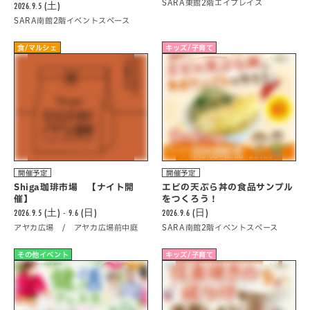
SARA東館2階エイプレイス
2026.9.5 (土)
SARA南館2階イベントスペース
食/マルシェ
キッズ/子育て
開催予定
開催予定
Shiga珈琲市場 【ナイト開
エビの天ぷら丼の食品サンプル
催】
をつくろう！
2026.9.5 (土) - 9.6 (日)
2026.9.6 (日)
アヤカ広場 / アヤカ広場前中庭
SARA南館2階イベントスペース
その他イベント
キッズ/子育て