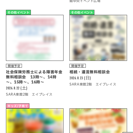
階中央イベント広場
その他イベント
その他イベント
開催予定
開催予定
社会保険労務士による障害年金
相続・遺言無料相談会
無料相談会 13時～、14時
2026.8.23 (日)
～、15時～、16時～
SARA東館2階 エイプレイス
2026.8.22 (土)
SARA東館2階 エイプレイス
キッズ/子育て