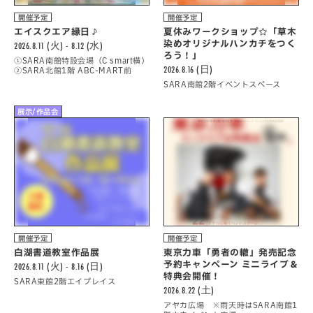
開催予定
開催予定
エイスクエア縁日♪
夏休みワークショップ☆「草木
染めオリジナルハンカチをつく
2026.8.11 (火) - 8.12 (水)
ろう！」
①SARA南館特設会場（C smart横）
2026.8.16 (日)
②SARA北館1階 ABC-MART前
SARA南館2階イベントスペース
展示/作品会
開催予定
開催予定
白湖書道教室作品展
東京力車「勇者の轍」発売記念
予約キャンペーン ミニライブ＆
2026.8.11 (火) - 8.16 (日)
特典会開催！
SARA東館2階エイプレイス
2026.8.22 (土)
アヤカ広場 ※雨天時はSARA南館1