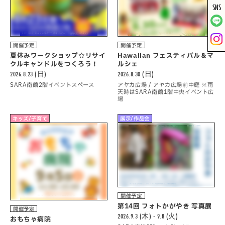
SNS
開催予定
開催予定
夏休みワークショップ☆リサイ
Hawaiian フェスティバル＆マ
クルキャンドルをつくろう！
ルシェ
2026.8.23 (日)
2026.8.30 (日)
SARA南館2階イベントスペース
アヤカ広場 / アヤカ広場前中庭 ※雨
天時はSARA南館1階中央イベント広
場
キッズ/子育て
展示/作品会
開催予定
第14回 フォトかがやき 写真展
開催予定
2026.9.3 (木) - 9.8 (火)
おもちゃ病院