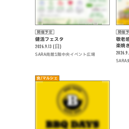
開催予定
開催
健活フェスタ
敬老
2026.9.13 (日)
楽焼
2026.9
SARA南館1階中央イベント広場
SAR
食/マルシェ