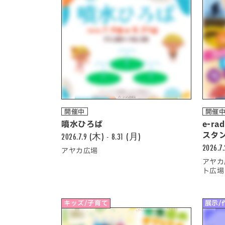
開催中
開催
噴水ひろば
e-r
2026.7.9 (木) - 8.31 (月)
スタ
2026.7
アヤカ広場
アヤカ
ト広場
キッズ/子育て
展示/