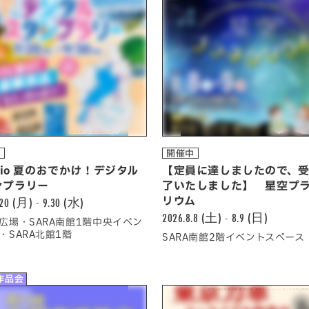
中
開催中
adio 夏のおでかけ！デジタル
【定員に達しましたので、
ンプラリー
了いたしました】 星空プ
.20 (月) - 9.30 (水)
リウム
2026.8.8 (土) - 8.9 (日)
広場・SARA南館1階中央イベン
・SARA北館1階
SARA南館2階イベントスペース
作品会