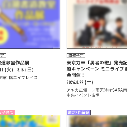
予定
開催予定
書道教室作品展
東京力車「勇者の轍」発売記
.11 (火) - 8.16 (日)
約キャンペーン ミニライブ
会開催！
A東館2階エイプレイス
2026.8.22 (土)
アヤカ広場 ※雨天時はSARA南
中央イベント広場
/子育て
展示/作品会