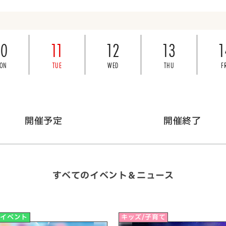
10
11
12
13
1
ON
TUE
WED
THU
F
開催予定
開催終了
すべてのイベント＆ニュース
他イベント
キッズ/子育て