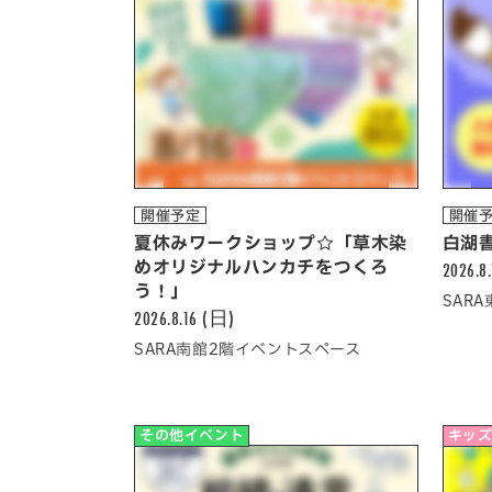
開催予定
開催
夏休みワークショップ☆「草木染
白湖
めオリジナルハンカチをつくろ
2026.8
う！」
SAR
2026.8.16 (日)
SARA南館2階イベントスペース
その他イベント
キッズ