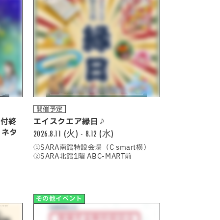
開催予定
受付終
エイスクエア縁日♪
ラネタ
2026.8.11 (火) - 8.12 (水)
①SARA南館特設会場（C smart横）
②SARA北館1階 ABC-MART前
その他イベント