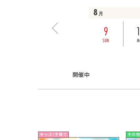
8
月
9
SUN
M
開催中
キッズ/子育て
その