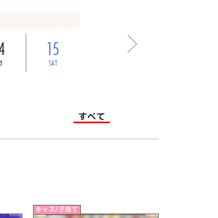
4
15
RI
SAT
すべて
キッズ/子育て