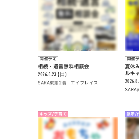
開催予定
開催
相続・遺言無料相談会
夏休
2026.8.23 (日)
ルキ
2026.8
SARA東館2階 エイプレイス
SAR
キッズ/子育て
展示/