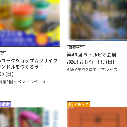
開催予定
予定
第45回 ラ・ルビオ会展
みワークショップ☆リサイク
2026.8.26 (水) - 8.30 (日)
ャンドルをつくろう！
SARA東館2階エイプレイス
.23 (日)
A南館2階イベントスペース
作品会
食/マルシェ