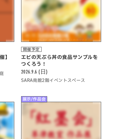
開催予定
開催】
エビの天ぷら丼の食品サンプルを
つくろう！
2026.9.6 (日)
庭
SARA南館2階イベントスペース
展示/作品会