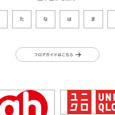
さ
た
な
は
ま
フロアガイドはこちら