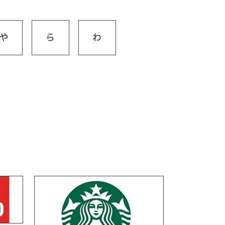
や
ら
わ