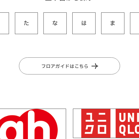
さ
た
な
は
ま
フロアガイドはこちら