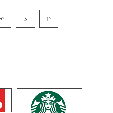
や
ら
わ