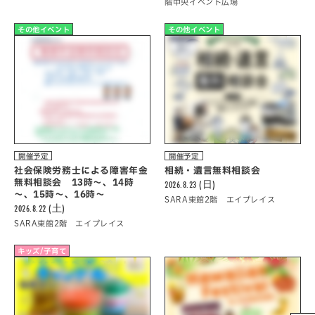
階中央イベント広場
その他イベント
その他イベント
開催予定
開催予定
社会保険労務士による障害年金
相続・遺言無料相談会
無料相談会 13時～、14時
2026.8.23 (日)
～、15時～、16時～
SARA東館2階 エイプレイス
2026.8.22 (土)
SARA東館2階 エイプレイス
キッズ/子育て