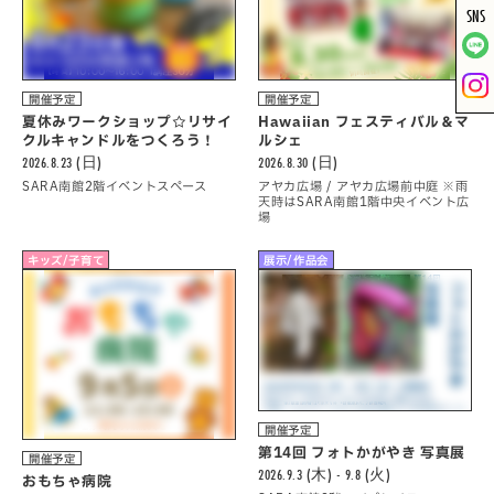
SNS
開催予定
開催予定
夏休みワークショップ☆リサイ
Hawaiian フェスティバル＆マ
クルキャンドルをつくろう！
ルシェ
2026.8.23 (日)
2026.8.30 (日)
SARA南館2階イベントスペース
アヤカ広場 / アヤカ広場前中庭 ※雨
天時はSARA南館1階中央イベント広
場
キッズ/子育て
展示/作品会
開催予定
第14回 フォトかがやき 写真展
開催予定
2026.9.3 (木) - 9.8 (火)
おもちゃ病院