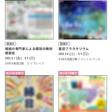
開催中
開催中
相続の専門家による個別の無料
星空プラネタリウム
相談会
2026.8.8 (土) - 8.9 (日)
2026.8.7 (金) - 8.9 (日)
SARA南館2階イベントスペース
SARA東館2階 エイプレイス
キッズ/子育て
キッズ/子育て