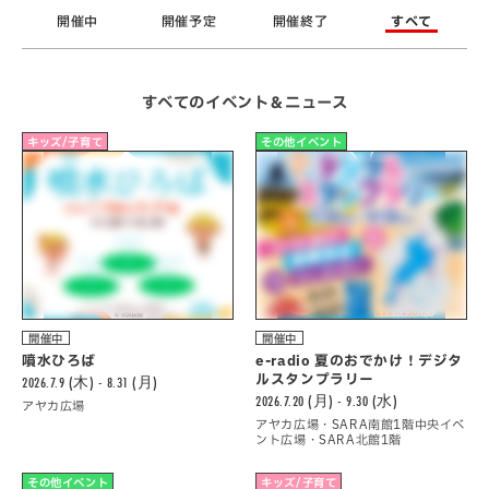
開催中
開催予定
開催終了
すべて
すべてのイベント＆ニュース
キッズ/子育て
その他イベント
開催中
開催中
噴水ひろば
e-radio 夏のおでかけ！デジタ
ルスタンプラリー
2026.7.9 (木) - 8.31 (月)
2026.7.20 (月) - 9.30 (水)
アヤカ広場
アヤカ広場・SARA南館1階中央イベ
ント広場・SARA北館1階
その他イベント
キッズ/子育て