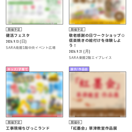
開催予定
開催予定
健活フェスタ
敬老感謝の日ワークショップ☆
信楽焼きの絵付けを体験しよ
2026.9.13 (日)
う！
SARA南館1階中央イベント広場
2026.9.21 (月)
SARA東館2階エイプレイス
キッズ/子育て
展示/作品会
開催予定
開催中
工事現場ちびっこランド
「紅墨会」草津教室作品展