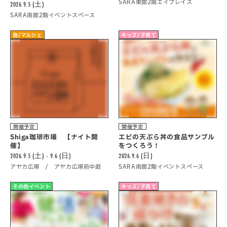
SARA東館2階エイプレイス
2026.9.5 (土)
SARA南館2階イベントスペース
食/マルシェ
キッズ/子育て
開催予定
開催予定
Shiga珈琲市場 【ナイト開
エビの天ぷら丼の食品サンプル
催】
をつくろう！
2026.9.5 (土) - 9.6 (日)
2026.9.6 (日)
アヤカ広場 / アヤカ広場前中庭
SARA南館2階イベントスペース
その他イベント
キッズ/子育て