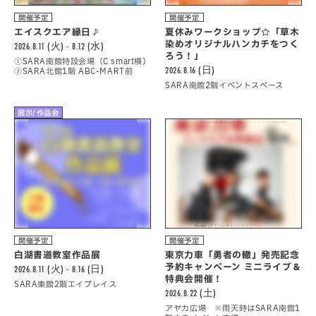
開催予定
開催予定
エイスクエア縁日♪
夏休みワークショップ☆「草木
染めオリジナルハンカチをつく
2026.8.11 (火) - 8.12 (水)
ろう！」
①SARA南館特設会場（C smart横）
2026.8.16 (日)
②SARA北館1階 ABC-MART前
SARA南館2階イベントスペース
展示/作品会
開催予定
開催予定
白湖書道教室作品展
東京力車「勇者の轍」発売記念
予約キャンペーン ミニライブ＆
2026.8.11 (火) - 8.16 (日)
特典会開催！
SARA東館2階エイプレイス
2026.8.22 (土)
アヤカ広場 ※雨天時はSARA南館1