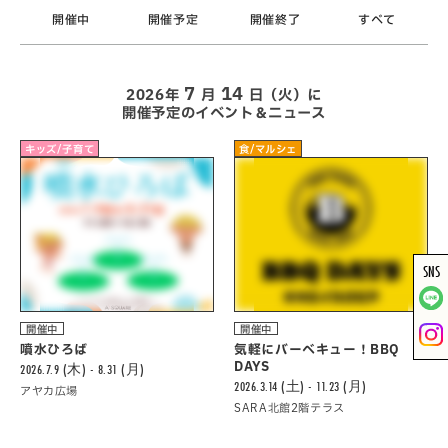
開催中
開催予定
開催終了
すべて
7
14
2026年
月
日（火）に
開催予定のイベント＆ニュース
キッズ/子育て
食/マルシェ
SNS
開催中
開催中
噴水ひろば
気軽にバーべキュー！BBQ
DAYS
2026.7.9 (木) - 8.31 (月)
2026.3.14 (土) - 11.23 (月)
アヤカ広場
SARA北館2階テラス