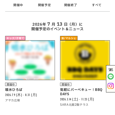
開催中
開催予定
開催終了
すべて
7
13
2026年
月
日（月）に
開催予定のイベント＆ニュース
キッズ/子育て
食/マルシェ
SNS
開催中
開催中
噴水ひろば
気軽にバーべキュー！BBQ
DAYS
2026.7.9 (木) - 8.31 (月)
2026.3.14 (土) - 11.23 (月)
アヤカ広場
SARA北館2階テラス