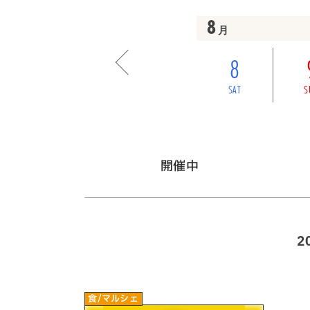
8
月
8
SAT
S
開催中
2
食/マルシェ