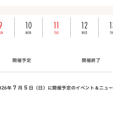
9
10
11
12
1
UN
MON
TUE
WED
T
開催予定
開催終了
7
5
026年
月
日（日）に
開催予定のイベント＆ニュ