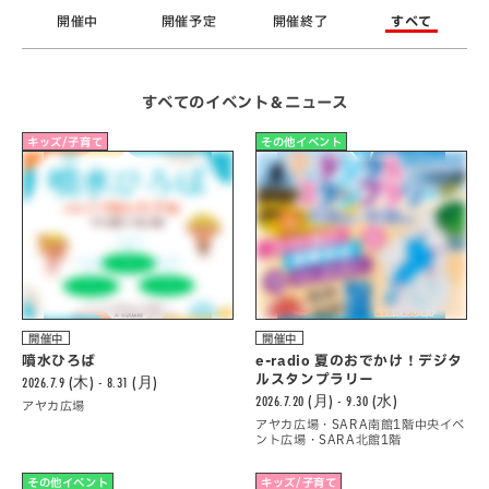
開催中
開催予定
開催終了
すべて
すべてのイベント＆ニュース
キッズ/子育て
その他イベント
開催中
開催中
噴水ひろば
e-radio 夏のおでかけ！デジタ
ルスタンプラリー
2026.7.9 (木) - 8.31 (月)
2026.7.20 (月) - 9.30 (水)
アヤカ広場
アヤカ広場・SARA南館1階中央イベ
ント広場・SARA北館1階
その他イベント
キッズ/子育て