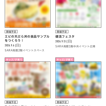
開催予定
開催予定
エビの天ぷら丼の食品サンプル
健活フェスタ
をつくろう！
2026.9.13 (日)
2026.9.6 (日)
SARA南館1階中央イベント広場
SARA南館2階イベントスペース
キッズ/子育て
キッズ/子育て
開催予定
開催予定