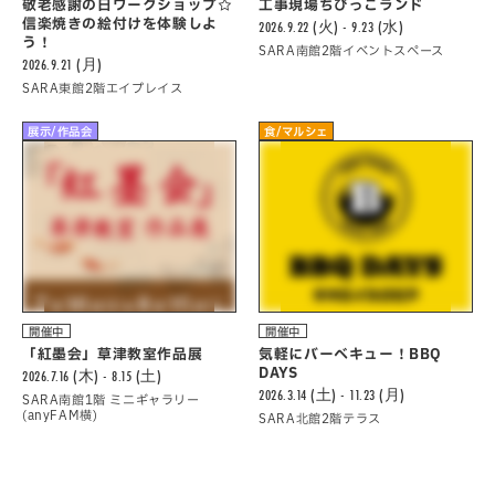
敬老感謝の日ワークショップ☆
工事現場ちびっこランド
信楽焼きの絵付けを体験しよ
2026.9.22 (火) - 9.23 (水)
う！
SARA南館2階イベントスペース
2026.9.21 (月)
SARA東館2階エイプレイス
展示/作品会
食/マルシェ
開催中
開催中
「紅墨会」草津教室作品展
気軽にバーべキュー！BBQ
DAYS
2026.7.16 (木) - 8.15 (土)
2026.3.14 (土) - 11.23 (月)
SARA南館1階 ミニギャラリー
(anyFAM横)
SARA北館2階テラス