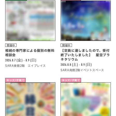
開催中
開催中
相続の専門家による個別の無料
【定員に達しましたので、受付
相談会
終了いたしました】 星空プラ
ネタリウム
2026.8.7 (金) - 8.9 (日)
2026.8.8 (土) - 8.9 (日)
SARA東館2階 エイプレイス
SARA南館2階イベントスペース
キッズ/子育て
キッズ/子育て