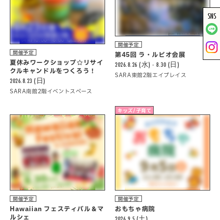
SNS
開催予定
開催予定
第45回 ラ・ルビオ会展
夏休みワークショップ☆リサイ
2026.8.26 (水) - 8.30 (日)
クルキャンドルをつくろう！
SARA東館2階エイプレイス
2026.8.23 (日)
SARA南館2階イベントスペース
キッズ/子育て
開催予定
開催予定
Hawaiian フェスティバル＆マ
おもちゃ病院
ルシェ
2026.9.5 (土)