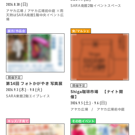
2026.8.30 (日)
SARA南館2階イベントスペース
アヤカ広場 / アヤカ広場前中庭 ※雨
天時はSARA南館1階中央イベント広
場
展示/作品会
食/マルシェ
開催予定
第14回 フォトかがやき 写真展
開催予定
2026.9.3 (木) - 9.8 (火)
Shiga珈琲市場 【ナイト開
SARA東館2階エイプレイス
催】
2026.9.5 (土) - 9.6 (日)
アヤカ広場 / アヤカ広場前中庭
キッズ/子育て
その他イベント