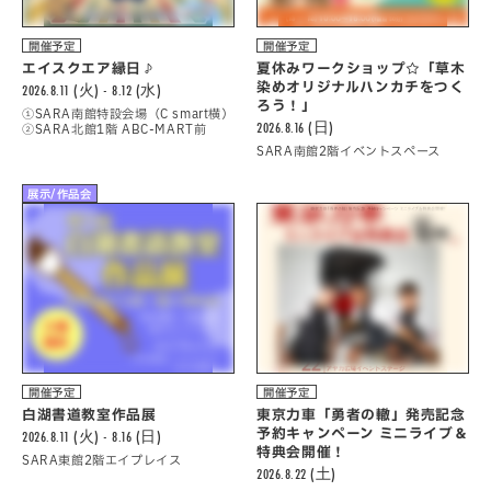
開催予定
開催予定
エイスクエア縁日♪
夏休みワークショップ☆「草木
染めオリジナルハンカチをつく
2026.8.11 (火) - 8.12 (水)
ろう！」
①SARA南館特設会場（C smart横）
2026.8.16 (日)
②SARA北館1階 ABC-MART前
SARA南館2階イベントスペース
展示/作品会
開催予定
開催予定
白湖書道教室作品展
東京力車「勇者の轍」発売記念
予約キャンペーン ミニライブ＆
2026.8.11 (火) - 8.16 (日)
特典会開催！
SARA東館2階エイプレイス
2026.8.22 (土)