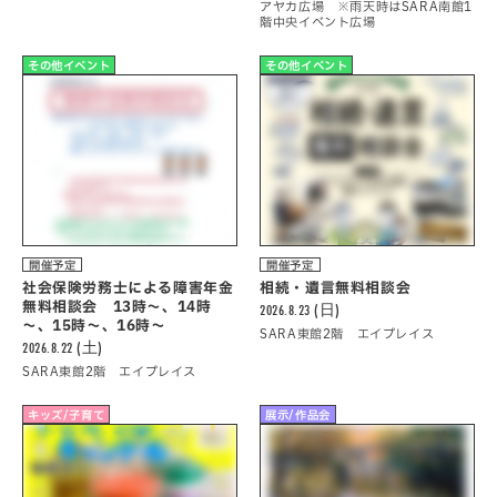
アヤカ広場 ※雨天時はSARA南館1
階中央イベント広場
その他イベント
その他イベント
開催予定
開催予定
社会保険労務士による障害年金
相続・遺言無料相談会
無料相談会 13時～、14時
2026.8.23 (日)
～、15時～、16時～
SARA東館2階 エイプレイス
2026.8.22 (土)
SARA東館2階 エイプレイス
キッズ/子育て
展示/作品会