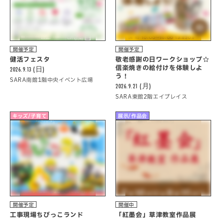
開催予定
開催予定
健活フェスタ
敬老感謝の日ワークショップ☆
信楽焼きの絵付けを体験しよ
2026.9.13 (日)
う！
SARA南館1階中央イベント広場
2026.9.21 (月)
SARA東館2階エイプレイス
キッズ/子育て
展示/作品会
開催予定
開催中
工事現場ちびっこランド
「紅墨会」草津教室作品展