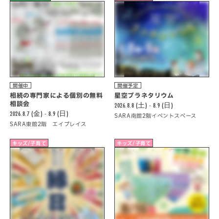
開催中
開催予定
相続の専門家による個別の無料
星空プラネタリウム
相談会
2026.8.8 (土) - 8.9 (日)
2026.8.7 (金) - 8.9 (日)
SARA南館2階イベントスペース
SARA東館2階 エイプレイス
キッズ/子育て
キッズ/子育て