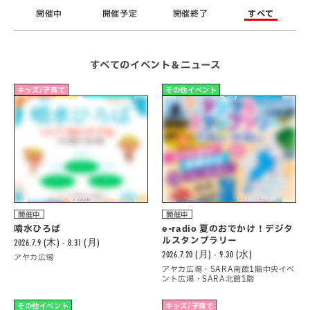
開催中
開催予定
開催終了
すべて
すべてのイベント＆ニュース
キッズ/子育て
その他イベント
開催中
開催中
噴水ひろば
e-radio 夏のおでかけ！デジタ
ルスタンプラリー
2026.7.9 (木) - 8.31 (月)
2026.7.20 (月) - 9.30 (水)
アヤカ広場
アヤカ広場・SARA南館1階中央イベ
ント広場・SARA北館1階
その他イベント
キッズ/子育て