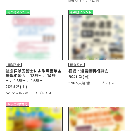
階中央イベント広場
その他イベント
その他イベント
開催予定
開催予定
社会保険労務士による障害年金
相続・遺言無料相談会
無料相談会 13時～、14時
2026.8.23 (日)
～、15時～、16時～
SARA東館2階 エイプレイス
2026.8.22 (土)
SARA東館2階 エイプレイス
キッズ/子育て