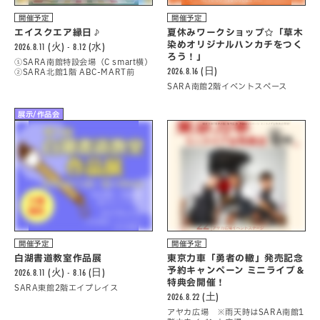
開催予定
開催予定
エイスクエア縁日♪
夏休みワークショップ☆「草木
染めオリジナルハンカチをつく
2026.8.11 (火) - 8.12 (水)
ろう！」
①SARA南館特設会場（C smart横）
2026.8.16 (日)
②SARA北館1階 ABC-MART前
SARA南館2階イベントスペース
展示/作品会
開催予定
開催予定
白湖書道教室作品展
東京力車「勇者の轍」発売記念
予約キャンペーン ミニライブ＆
2026.8.11 (火) - 8.16 (日)
特典会開催！
SARA東館2階エイプレイス
2026.8.22 (土)
アヤカ広場 ※雨天時はSARA南館1