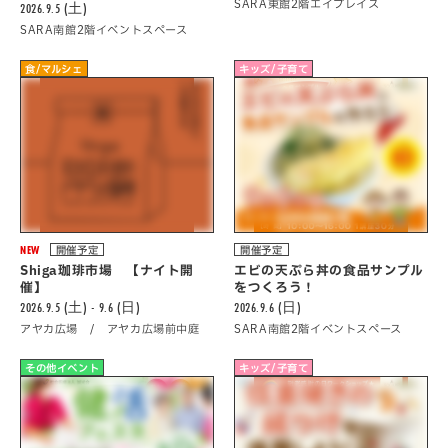
SARA東館2階エイプレイス
2026.9.5 (土)
SARA南館2階イベントスペース
食/マルシェ
キッズ/子育て
NEW
開催予定
開催予定
Shiga珈琲市場 【ナイト開
エビの天ぷら丼の食品サンプル
催】
をつくろう！
2026.9.5 (土) - 9.6 (日)
2026.9.6 (日)
アヤカ広場 / アヤカ広場前中庭
SARA南館2階イベントスペース
その他イベント
キッズ/子育て