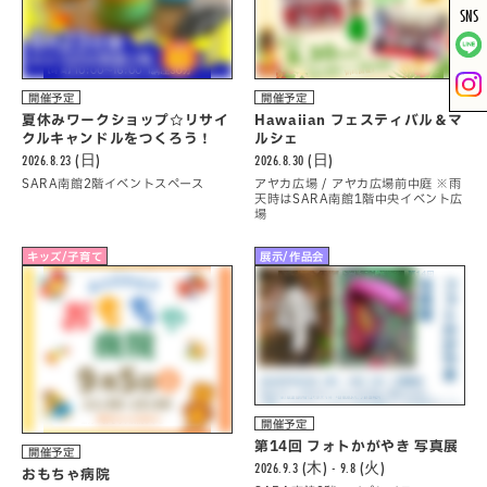
SNS
開催予定
開催予定
夏休みワークショップ☆リサイ
Hawaiian フェスティバル＆マ
クルキャンドルをつくろう！
ルシェ
2026.8.23 (日)
2026.8.30 (日)
SARA南館2階イベントスペース
アヤカ広場 / アヤカ広場前中庭 ※雨
天時はSARA南館1階中央イベント広
場
キッズ/子育て
展示/作品会
開催予定
第14回 フォトかがやき 写真展
開催予定
2026.9.3 (木) - 9.8 (火)
おもちゃ病院