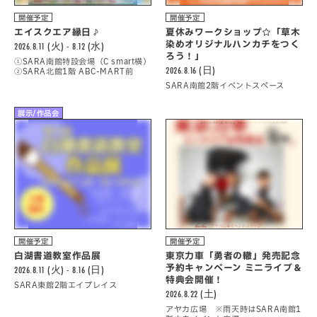
開催予定
開催予定
エイスクエア縁日♪
夏休みワークショップ☆「草木
染めオリジナルハンカチをつく
2026.8.11 (火) - 8.12 (水)
ろう！」
①SARA南館特設会場（C smart横）
2026.8.16 (日)
②SARA北館1階 ABC-MART前
SARA南館2階イベントスペース
展示/作品会
開催予定
開催予定
白湖書道教室作品展
東京力車「勇者の轍」発売記念
予約キャンペーン ミニライブ＆
2026.8.11 (火) - 8.16 (日)
特典会開催！
SARA東館2階エイプレイス
2026.8.22 (土)
アヤカ広場 ※雨天時はSARA南館1