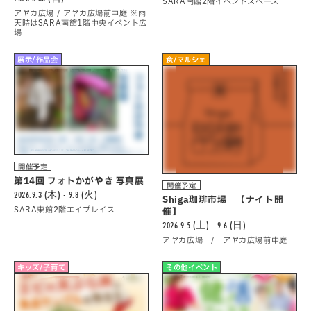
SARA南館2階イベントスペース
アヤカ広場 / アヤカ広場前中庭 ※雨
天時はSARA南館1階中央イベント広
場
展示/作品会
食/マルシェ
開催予定
第14回 フォトかがやき 写真展
開催予定
2026.9.3 (木) - 9.8 (火)
Shiga珈琲市場 【ナイト開
SARA東館2階エイプレイス
催】
2026.9.5 (土) - 9.6 (日)
アヤカ広場 / アヤカ広場前中庭
キッズ/子育て
その他イベント