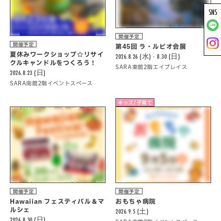
SNS
開催予定
開催予定
第45回 ラ・ルビオ会展
夏休みワークショップ☆リサイ
2026.8.26 (水) - 8.30 (日)
クルキャンドルをつくろう！
SARA東館2階エイプレイス
2026.8.23 (日)
SARA南館2階イベントスペース
キッズ/子育て
開催予定
開催予定
Hawaiian フェスティバル＆マ
おもちゃ病院
ルシェ
2026.9.5 (土)
2026.8.30 (日)