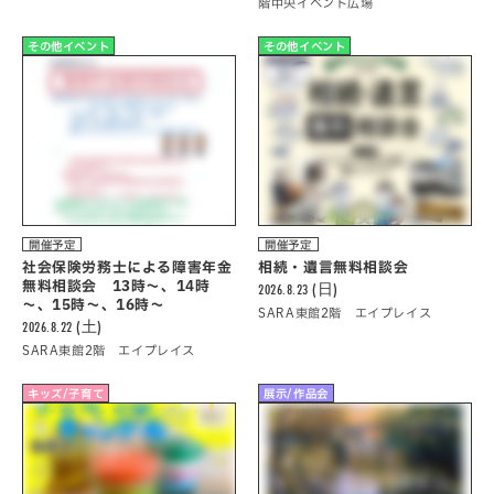
階中央イベント広場
その他イベント
その他イベント
開催予定
開催予定
社会保険労務士による障害年金
相続・遺言無料相談会
無料相談会 13時～、14時
2026.8.23 (日)
～、15時～、16時～
SARA東館2階 エイプレイス
2026.8.22 (土)
SARA東館2階 エイプレイス
キッズ/子育て
展示/作品会