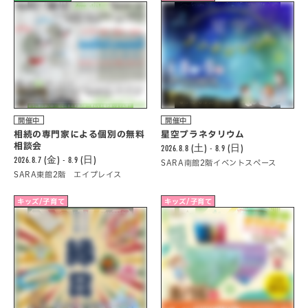
開催中
開催中
相続の専門家による個別の無料
星空プラネタリウム
相談会
2026.8.8 (土) - 8.9 (日)
2026.8.7 (金) - 8.9 (日)
SARA南館2階イベントスペース
SARA東館2階 エイプレイス
キッズ/子育て
キッズ/子育て