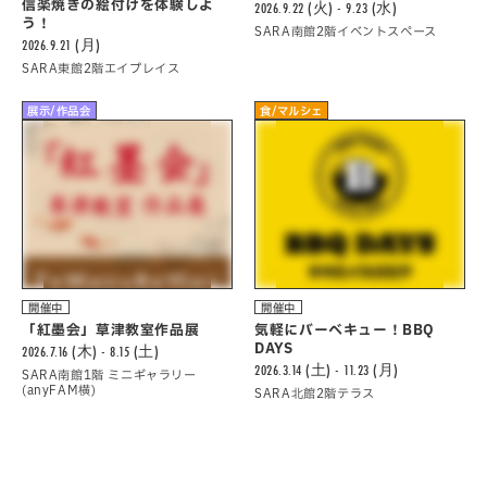
信楽焼きの絵付けを体験しよ
2026.9.22 (火) - 9.23 (水)
う！
SARA南館2階イベントスペース
2026.9.21 (月)
SARA東館2階エイプレイス
展示/作品会
食/マルシェ
開催中
開催中
「紅墨会」草津教室作品展
気軽にバーべキュー！BBQ
DAYS
2026.7.16 (木) - 8.15 (土)
2026.3.14 (土) - 11.23 (月)
SARA南館1階 ミニギャラリー
(anyFAM横)
SARA北館2階テラス