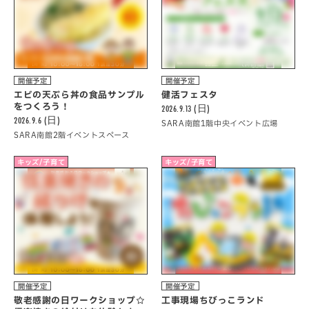
開催予定
開催予定
エビの天ぷら丼の食品サンプル
健活フェスタ
をつくろう！
2026.9.13 (日)
2026.9.6 (日)
SARA南館1階中央イベント広場
SARA南館2階イベントスペース
キッズ/子育て
キッズ/子育て
開催予定
開催予定
敬老感謝の日ワークショップ☆
工事現場ちびっこランド