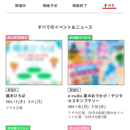
開催中
開催予定
開催終了
すべて
すべてのイベント＆ニュース
キッズ/子育て
その他イベント
開催中
開催中
噴水ひろば
e-radio 夏のおでかけ！デジタ
ルスタンプラリー
2026.7.9 (木) - 8.31 (月)
2026.7.20 (月) - 9.30 (水)
アヤカ広場
アヤカ広場・SARA南館1階中央イベ
ント広場・SARA北館1階
その他イベント
キッズ/子育て